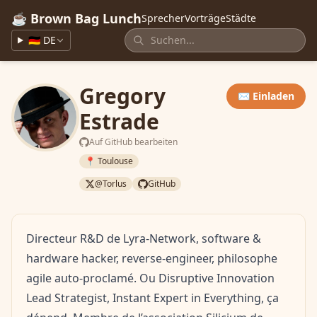
☕ Brown Bag Lunch
Sprecher
Vorträge
Städte
🇩🇪 DE
Gregory
✉️ Einladen
Estrade
Auf GitHub bearbeiten
📍 Toulouse
@Torlus
GitHub
Directeur R&D de Lyra-Network, software &
hardware hacker, reverse-engineer, philosophe
agile auto-proclamé. Ou Disruptive Innovation
Lead Strategist, Instant Expert in Everything, ça