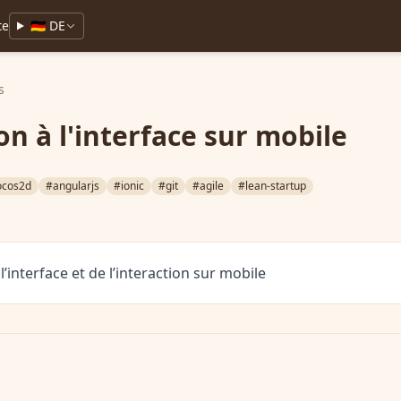
te
🇩🇪 DE
s
on à l'interface sur mobile
ocos2d
#angularjs
#ionic
#git
#agile
#lean-startup
 l’interface et de l’interaction sur mobile