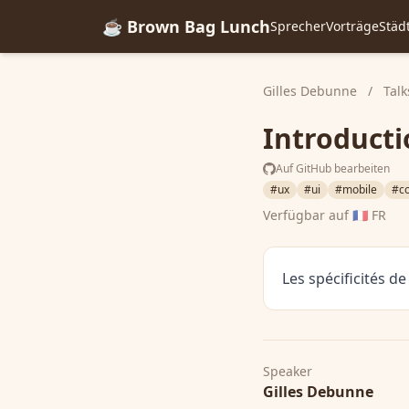
☕ Brown Bag Lunch
Sprecher
Vorträge
Städ
Gilles Debunne
/
Talk
Introducti
Auf GitHub bearbeiten
#ux
#ui
#mobile
#c
Verfügbar auf
🇫🇷 FR
Les spécificités de
Speaker
Gilles Debunne