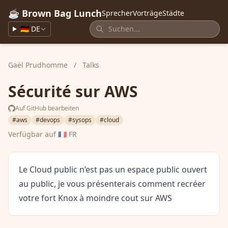
☕ Brown Bag Lunch
Sprecher
Vorträge
Städte
🇩🇪 DE
Gaël Prudhomme
/
Talks
Sécurité sur AWS
Auf GitHub bearbeiten
#aws
#devops
#sysops
#cloud
Verfügbar auf
🇫🇷 FR
Le Cloud public n’est pas un espace public ouvert
au public, je vous présenterais comment recréer
votre fort Knox à moindre cout sur AWS