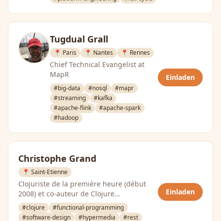
Tugdual Grall
📍 Paris
📍 Nantes
📍 Rennes
Chief Technical Evangelist at
MapR
Einladen
#big-data
#nosql
#mapr
#streaming
#kafka
#apache-flink
#apache-spark
#hadoop
Christophe Grand
📍 Saint-Etienne
Clojuriste de la première heure (début
Einladen
2008) et co-auteur de Clojure
Programming (O’Reilly). Passionné par les
#clojure
#functional-programming
API …
#software-design
#hypermedia
#rest