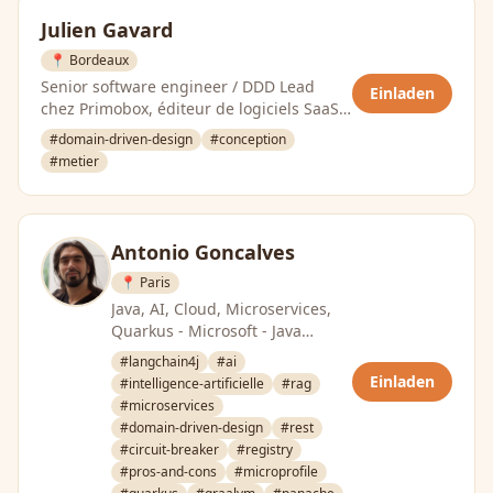
Julien Gavard
📍 Bordeaux
Senior software engineer / DDD Lead
Einladen
chez Primobox, éditeur de logiciels SaaS
de dématérialisation des processus RH.
#domain-driven-design
#conception
#metier
Antonio Goncalves
📍 Paris
Java, AI, Cloud, Microservices,
Quarkus - Microsoft - Java
Champion - Co-créateur de
#langchain4j
#ai
@vxdmicroservice @DevoxxFR …
Einladen
#intelligence-artificielle
#rag
#microservices
#domain-driven-design
#rest
#circuit-breaker
#registry
#pros-and-cons
#microprofile