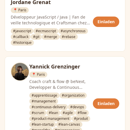
Jordane Grenat
📍 Paris
Développeur JavaScript / Java | Fan de
Einladen
veille technologique et Craftsman chez
VISEO Technologies
#javascript
#ecmascript
#asynchronous
#callback
#git
#merge
#rebase
#historique
Yannick Grenzinger
📍 Paris
Coach craft & flow @ beNext,
Developper & Continuous
Lifelong learner
#apprentissage
#organization
#management
Einladen
#continuous-delivery
#devops
#scrum
#lean
#agile
#flow
#product-management
#produit
#lean-startup
#lean-canvas