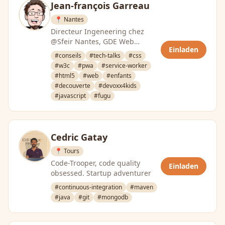
Jean-françois Garreau
📍 Nantes
Directeur Ingeneering chez
@Sfeir Nantes, GDE Web
Einladen
Technologies et Leader du
#conseils
#tech-talks
#css
@GDGNantes.
#w3c
#pwa
#service-worker
#html5
#web
#enfants
#decouverte
#devoxx4kids
#javascript
#fugu
Cedric Gatay
📍 Tours
Code-Trooper, code quality
Einladen
obsessed. Startup adventurer
#continuous-integration
#maven
#java
#git
#mongodb