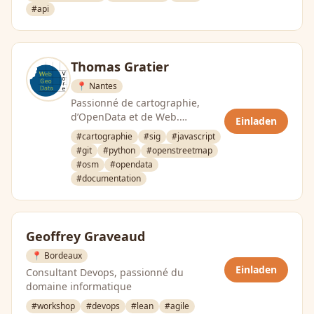
#api
Thomas Gratier
📍 Nantes
Passionné de cartographie,
d’OpenData et de Web.
Einladen
Consultant
#cartographie
#sig
#javascript
SIG/cartographie/géomatique
#git
#python
#openstreetmap
indépendant spécialisé …
#osm
#opendata
#documentation
Geoffrey Graveaud
📍 Bordeaux
Einladen
Consultant Devops, passionné du
domaine informatique
#workshop
#devops
#lean
#agile