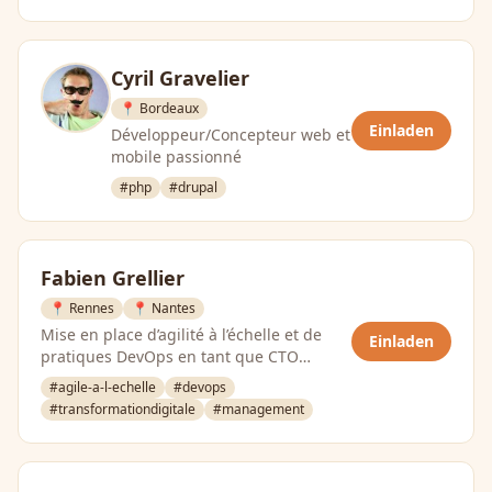
Cyril Gravelier
📍 Bordeaux
Einladen
Développeur/Concepteur web et
mobile passionné
#php
#drupal
Fabien Grellier
📍 Rennes
📍 Nantes
Mise en place d’agilité à l’échelle et de
Einladen
pratiques DevOps en tant que CTO
PagesJaunes.fr, puis chez …
#agile-a-l-echelle
#devops
#transformationdigitale
#management