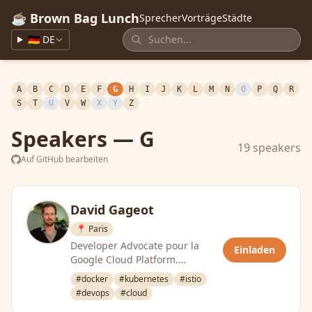
☕ Brown Bag Lunch
Sprecher
Vorträge
Städte
🇩🇪 DE
A
B
C
D
E
F
G
H
I
J
K
L
M
N
O
P
Q
R
S
T
U
V
W
X
Y
Z
Speakers — G
19 speakers
Auf GitHub bearbeiten
David Gageot
📍 Paris
Developer Advocate pour la
Einladen
Google Cloud Platform.
Développeur passionné!
#docker
#kubernetes
#istio
#devops
#cloud