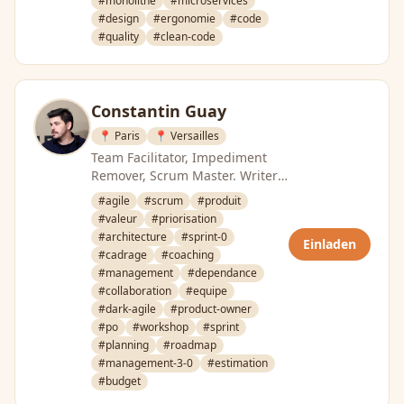
#monolithe
#microservices
#design
#ergonomie
#code
#quality
#clean-code
Constantin Guay
📍 Paris
📍 Versailles
Team Facilitator, Impediment
Remover, Scrum Master. Writer
of blog const.fr (in French and
#agile
#scrum
#produit
English) and Author on Scrum …
#valeur
#priorisation
#architecture
#sprint-0
Einladen
#cadrage
#coaching
#management
#dependance
#collaboration
#equipe
#dark-agile
#product-owner
#po
#workshop
#sprint
#planning
#roadmap
#management-3-0
#estimation
#budget