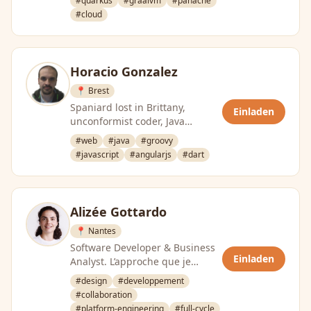
#quarkus
#graalvm
#panache
#cloud
Horacio Gonzalez
📍 Brest
Spaniard lost in Brittany,
Einladen
unconformist coder, Java
craftsman, dreamer and all-
#web
#java
#groovy
around geek. Co-Founder of the
#javascript
#angularjs
#dart
FinistJUG …
Alizée Gottardo
📍 Nantes
Software Developer & Business
Einladen
Analyst. L’approche que je
privilégie : explorer et modéliser
#design
#developpement
le domaine métier …
#collaboration
#platform-engineering
#full-cycle