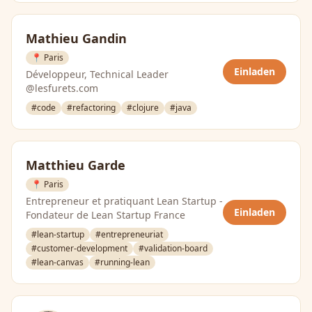
Mathieu Gandin
📍 Paris
Einladen
Développeur, Technical Leader
@lesfurets.com
#code
#refactoring
#clojure
#java
Matthieu Garde
📍 Paris
Entrepreneur et pratiquant Lean Startup -
Einladen
Fondateur de Lean Startup France
#lean-startup
#entrepreneuriat
#customer-development
#validation-board
#lean-canvas
#running-lean