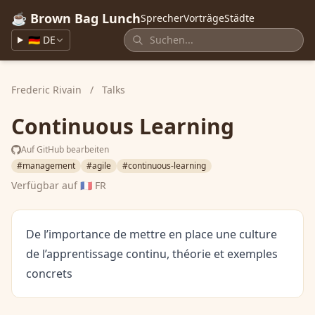
☕ Brown Bag Lunch
Sprecher
Vorträge
Städte
🇩🇪 DE
Frederic Rivain
/
Talks
Continuous Learning
Auf GitHub bearbeiten
#management
#agile
#continuous-learning
Verfügbar auf
🇫🇷 FR
De l’importance de mettre en place une culture
de l’apprentissage continu, théorie et exemples
concrets