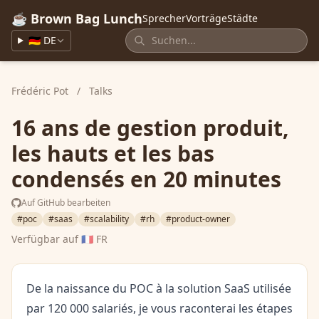
☕ Brown Bag Lunch
Sprecher
Vorträge
Städte
🇩🇪 DE
Frédéric Pot
/
Talks
16 ans de gestion produit,
les hauts et les bas
condensés en 20 minutes
Auf GitHub bearbeiten
#poc
#saas
#scalability
#rh
#product-owner
Verfügbar auf
🇫🇷 FR
De la naissance du POC à la solution SaaS utilisée
par 120 000 salariés, je vous raconterai les étapes