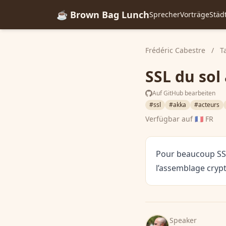
☕ Brown Bag Lunch
Sprecher
Vorträge
Städ
Frédéric Cabestre
/
T
SSL du sol
Auf GitHub bearbeiten
#ssl
#akka
#acteurs
Verfügbar auf
🇫🇷 FR
Pour beaucoup SSL 
l’assemblage crypt
Speaker