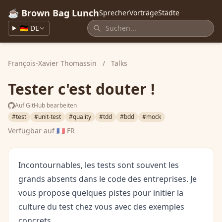
☕ Brown Bag Lunch
Sprecher
Vorträge
Städte
🇩🇪 DE
François-Xavier Thomassin
/
Talks
Tester c'est douter !
Auf GitHub bearbeiten
#test
#unit-test
#quality
#tdd
#bdd
#mock
Verfügbar auf
🇫🇷 FR
Incontournables, les tests sont souvent les
grands absents dans le code des entreprises. Je
vous propose quelques pistes pour initier la
culture du test chez vous avec des exemples
concrets.