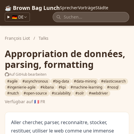
☕ Brown Bag Lunch
Sprecher
Vorträge
Städte
🇩🇪 DE
François Liot
/
Talks
Appropriation de données,
parsing, formatting
Auf GitHub bearbeiten
#agile
#asynchronous
#big-data
#data-mining
#elasticsearch
#ingenierie-agile
#kibana
#kpi
#machine-learning
#nosql
#nutch
#open-source
#scalability
#solr
#webdriver
Verfügbar auf
🇫🇷 FR
Aller chercher, parser, reconnaitre, stocker,
restituer, utiliser le web comme une immense