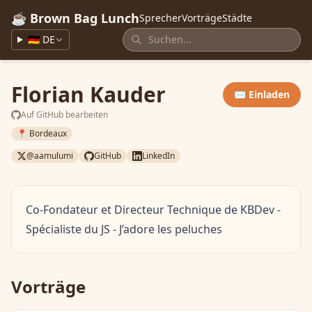
☕ Brown Bag Lunch
Sprecher
Vorträge
Städte
🇩🇪 DE
Florian Kauder
✉️ Einladen
Auf GitHub bearbeiten
📍 Bordeaux
@aamulumi
GitHub
LinkedIn
Co-Fondateur et Directeur Technique de KBDev -
Spécialiste du JS - J’adore les peluches
Vorträge