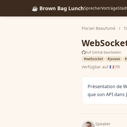
☕ Brown Bag Lunch
Sprecher
Vorträge
Städ
Florian Beaufumé
/
T
WebSocket 
Auf GitHub bearbeiten
#websocket
#javaee
#
Verfügbar auf
🇫🇷 FR
Présentation de W
que son API dans 
Speaker