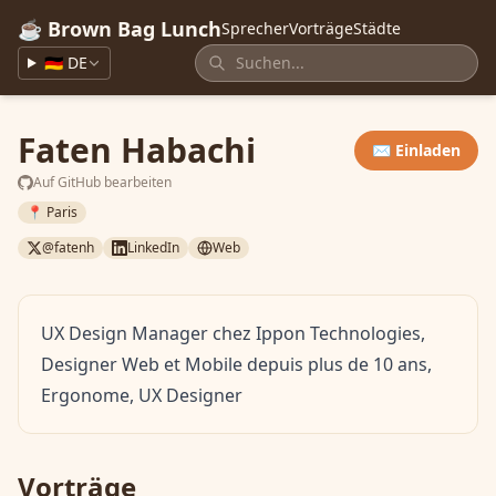
☕ Brown Bag Lunch
Sprecher
Vorträge
Städte
🇩🇪 DE
Faten Habachi
✉️ Einladen
Auf GitHub bearbeiten
📍 Paris
@fatenh
LinkedIn
Web
UX Design Manager chez Ippon Technologies,
Designer Web et Mobile depuis plus de 10 ans,
Ergonome, UX Designer
Vorträge