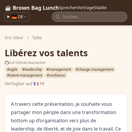
☕ Brown Bag Lunch
Sprecher
Vorträge
Städte
🇩🇪 DE
Eric Siber
/
Talks
Libérez vos talents
Auf GitHub bearbeiten
#agile
#leadership
#management
#change-management
#talent-management
#confiance
Verfügbar auf
🇫🇷 FR
A travers cette présentation, je souhaite vous
partager mon périple dans une transformation
bottom up d’organisation vers plus de
leadership, de liberté, et de joie dans le travail. Ce