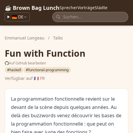
☕ Brown Bag Lunch
Sprecher
Vorträge
Städte
🇩🇪 DE
Emmanuel Longeau
/
Talks
Fun with Function
Auf GitHub bearbeiten
#haskell
#functional-programming
Verfügbar auf
🇫🇷 FR
La programmation fonctionnelle revient sur le
devant de la scène depuis quelques années. Au
delà des buzzwords venez découvrir les bases de
la programmation fonctionnelle : que peut on
bien faire avec juste des fonctions ?