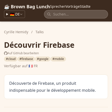
☕ Brown Bag Lunch
Sprecher
Vorträge
Städte
🇩🇪 DE
Cyrille Hemidy
/
Talks
Découvrir Firebase
Auf GitHub bearbeiten
#cloud
#firebase
#google
#mobile
Verfügbar auf
🇫🇷 FR
Découverte de Firebase, un produit
indispensable pour le développement mobile.