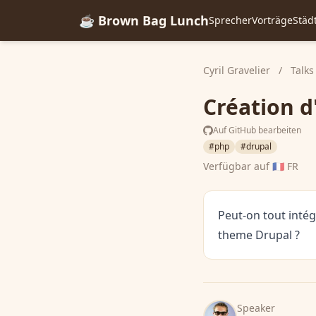
☕ Brown Bag Lunch
Sprecher
Vorträge
Städ
Cyril Gravelier
/
Talks
Création 
Auf GitHub bearbeiten
#php
#drupal
Verfügbar auf
🇫🇷 FR
Peut-on tout intég
theme Drupal ?
Speaker