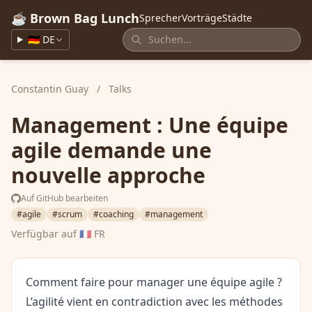
☕ Brown Bag Lunch
Sprecher
Vorträge
Städte
🇩🇪 DE
Constantin Guay
/
Talks
Management : Une équipe
agile demande une
nouvelle approche
Auf GitHub bearbeiten
#agile
#scrum
#coaching
#management
Verfügbar auf
🇫🇷 FR
Comment faire pour manager une équipe agile ?
L’agilité vient en contradiction avec les méthodes