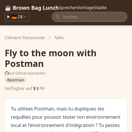
☕ Brown Bag Lunch
Sprecher
Vorträge
Städte
🇩🇪 DE
Clément Poissonnier
/
Talks
Fly to the moon with
Postman
Auf GitHub bearbeiten
#postman
Verfügbar auf
🇫🇷 FR
Tu utilises Postman, mais tu dupliques tes
requêtes pour pouvoir tester ton environnement
local et l’environnement d’intégration ? Tu pestes