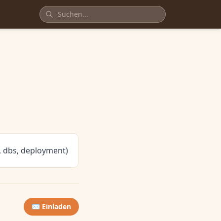
s, dbs, deployment)
✉️ Einladen