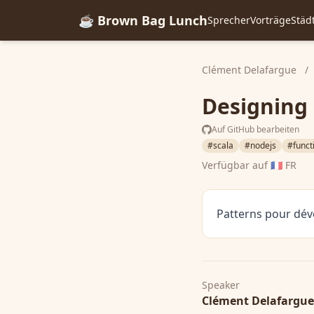
☕ Brown Bag Lunch
Sprecher
Vorträge
Städ
Clément Delafargue
/
Designing 
Auf GitHub bearbeiten
#scala
#nodejs
#funct
Verfügbar auf
🇫🇷 FR
Patterns pour déve
Speaker
Clément Delafargue