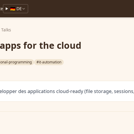
te
🇩🇪 DE
Talks
apps for the cloud
ional-programming
#it-automation
lopper des applications cloud-ready (file storage, session