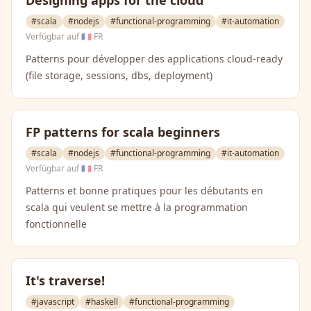
Designing apps for the cloud
#scala
#nodejs
#functional-programming
#it-automation
Verfügbar auf
🇫🇷 FR
Patterns pour développer des applications cloud-ready
(file storage, sessions, dbs, deployment)
FP patterns for scala beginners
#scala
#nodejs
#functional-programming
#it-automation
Verfügbar auf
🇫🇷 FR
Patterns et bonne pratiques pour les débutants en
scala qui veulent se mettre à la programmation
fonctionnelle
It's traverse!
#javascript
#haskell
#functional-programming