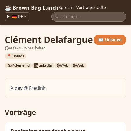
☕ Brown Bag Lunch
Sprecher
Vorträge
Städte
🇩🇪 DE
Clément Delafargue
✉️ Einladen
Auf GitHub bearbeiten
📍 Nantes
@clementd
LinkedIn
Web
Web
λ dev @ Fretlink
Vorträge