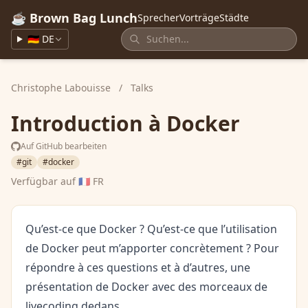
☕ Brown Bag Lunch
Sprecher
Vorträge
Städte
🇩🇪 DE
Christophe Labouisse
/
Talks
Introduction à Docker
Auf GitHub bearbeiten
#git
#docker
Verfügbar auf
🇫🇷 FR
Qu’est-ce que Docker ? Qu’est-ce que l’utilisation
de Docker peut m’apporter concrètement ? Pour
répondre à ces questions et à d’autres, une
présentation de Docker avec des morceaux de
livecoding dedans.