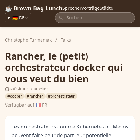
☕ Brown Bag Lunch
Sprecher
Vorträge
Städte
🇩🇪 DE
Christophe Furmaniak
/
Talks
Rancher, le (petit)
orchestrateur docker qui
vous veut du bien
Auf GitHub bearbeiten
#docker
#rancher
#orchestrateur
Verfügbar auf
🇫🇷 FR
Les orchestrateurs comme Kubernetes ou Mesos
peuvent faire peur de part leur potentielle