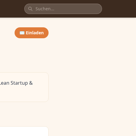
✉️ Einladen
Lean Startup &