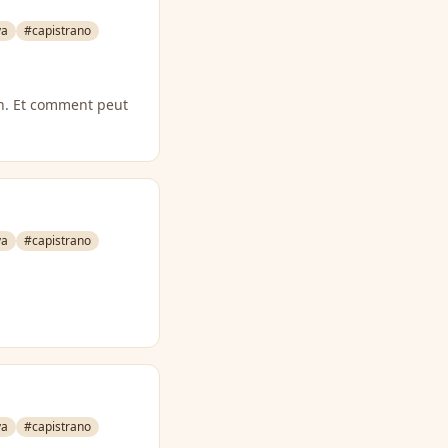
va
#capistrano
an. Et comment peut
va
#capistrano
va
#capistrano