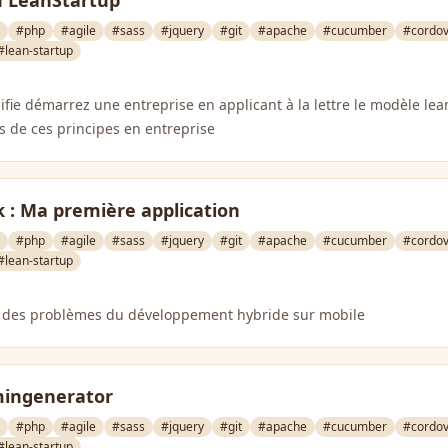
u LeanStartup
#php
#agile
#sass
#jquery
#git
#apache
#cucumber
#cordo
#lean-startup
ie démarrez une entreprise en applicant à la lettre le modèle le
s de ces principes en entreprise
 : Ma première application
#php
#agile
#sass
#jquery
#git
#apache
#cucumber
#cordo
#lean-startup
 des problèmes du développement hybride sur mobile
mingenerator
#php
#agile
#sass
#jquery
#git
#apache
#cucumber
#cordo
#lean-startup