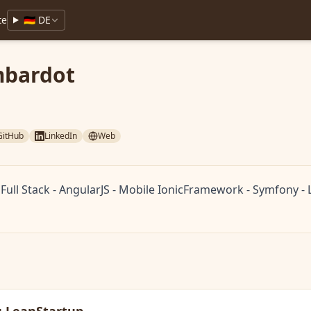
te
🇩🇪 DE
mbardot
GitHub
LinkedIn
Web
ull Stack - AngularJS - Mobile IonicFramework - Symfony - 