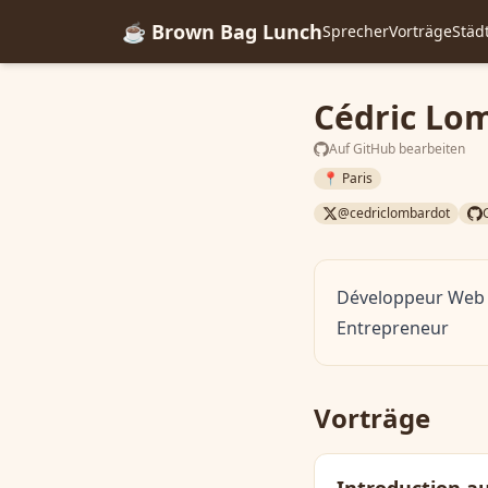
☕ Brown Bag Lunch
Sprecher
Vorträge
Städ
Cédric Lo
Auf GitHub bearbeiten
📍 Paris
@cedriclombardot
Développeur Web F
Entrepreneur
Vorträge