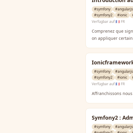
Introduction a
#symfony
#angularjs
#symfony2
#ionic
Verfügbar auf
🇫🇷 FR
Comprenez que signif
on appliquer certain
Ionicframework
#symfony
#angularjs
#symfony2
#ionic
Verfügbar auf
🇫🇷 FR
Affranchissons nous
Symfony2 : Ad
#symfony
#angularjs
#symfony2
#ionic