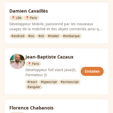
Damien Cavaillès
📍 Lille
📍 Paris
Développeur Mobile, passionné par les nouveaux
usages de la mobilité et des objets connectés ainsi que
par la créativité …
#android
#ios
#iot
#maker
#embarque
Jean-Baptiste Cazaux
📍 Paris
Développeur full stack Java/JS,
Einladen
Formateur JS
#react
#typescript
#ecmascript
#angular
Florence Chabanois