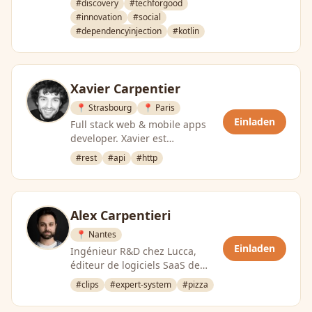
#discovery
#techforgood
#innovation
#social
#dependencyinjection
#kotlin
Xavier Carpentier
📍 Strasbourg
📍 Paris
Einladen
Full stack web & mobile apps
developer. Xavier est
développeur depuis 7 ans et il
#rest
#api
#http
est maintenant indépendant
dans …
Alex Carpentieri
📍 Nantes
Einladen
Ingénieur R&D chez Lucca,
éditeur de logiciels SaaS de
gestion RH.
#clips
#expert-system
#pizza