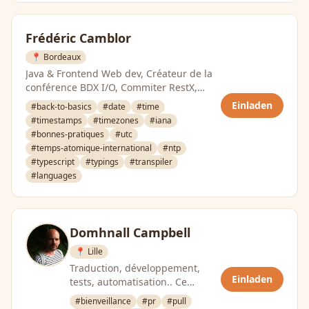
Frédéric Camblor
📍 Bordeaux
Java & Frontend Web dev, Créateur de la
conférence BDX I/O, Commiter RestX,
travaille pour 4SH France
Einladen
#back-to-basics
#date
#time
#timestamps
#timezones
#iana
#bonnes-pratiques
#utc
#temps-atomique-international
#ntp
#typescript
#typings
#transpiler
#languages
Domhnall Campbell
📍 Lille
Traduction, développement,
Einladen
tests, automatisation.. Ce
touche à tout profite aujourd’hui
#bienveillance
#pr
#pull