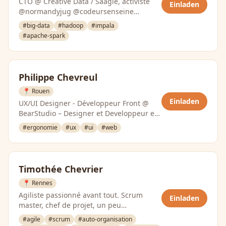
CTO @ Creative Data / Saagie, activiste
Einladen
@normandyjug @codeursenseine
@devoxx4kidsfr
#big-data
#hadoop
#impala
#apache-spark
Philippe Chevreul
📍 Rouen
Einladen
UX/UI Designer - Développeur Front @
BearStudio – Designer et Developpeur en
devenir, j’aime concevoir et …
#ergonomie
#ux
#ui
#web
Timothée Chevrier
📍 Rennes
Agiliste passionné avant tout. Scrum
Einladen
master, chef de projet, un peu
développeur… Je suis un optimiste
#agile
#scrum
#auto-organisation
passioné …