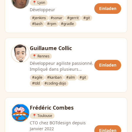
📍 Lyon
Einladen
Développeur
#jenkins
#sonar
#gerrit
#git
#bash
#rpm
#gradle
Guillaume Collic
📍 Rennes
Développeur agiliste passionné.
Einladen
Impliqué dans plusieurs
initiatives de l’ouest autour du
#agile
#kanban
#alm
#git
code ou de …
#tdd
#coding-dojo
Frédéric Combes
📍 Toulouse
CTO chez BOTdesign depuis
Janvier 2022
Einladen