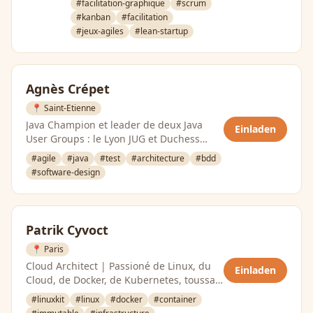
#facilitation-graphique
#scrum
#kanban
#facilitation
#jeux-agiles
#lean-startup
Agnès Crépet
📍 Saint-Etienne
Java Champion et leader de deux Java
Einladen
User Groups : le Lyon JUG et Duchess
France. Elle fait partie de l’équipe …
#agile
#java
#test
#architecture
#bdd
#software-design
Patrik Cyvoct
📍 Paris
Cloud Architect | Passioné de Linux, du
Einladen
Cloud, de Docker, de Kubernetes, toussa
toussa.
#linuxkit
#linux
#docker
#container