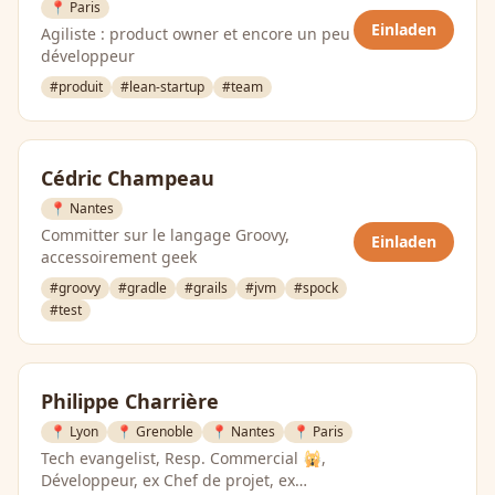
📍 Paris
Einladen
Agiliste : product owner et encore un peu
développeur
#produit
#lean-startup
#team
Cédric Champeau
📍 Nantes
Committer sur le langage Groovy,
Einladen
accessoirement geek
#groovy
#gradle
#grails
#jvm
#spock
#test
Philippe Charrière
📍 Lyon
📍 Grenoble
📍 Nantes
📍 Paris
Tech evangelist, Resp. Commercial 🙀,
Développeur, ex Chef de projet, ex