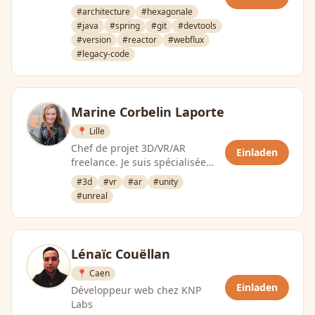
#architecture
#hexagonale
#java
#spring
#git
#devtools
#version
#reactor
#webflux
#legacy-code
Marine Corbelin Laporte
📍 Lille
Chef de projet 3D/VR/AR
Einladen
freelance. Je suis spécialisée
dans la gestion de projet en
#3d
#vr
#ar
#unity
réalité virtuelle et augmentée.
#unreal
Que …
Lénaïc Couëllan
📍 Caen
Einladen
Développeur web chez KNP
Labs