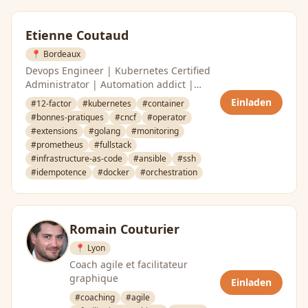
Etienne Coutaud
📍 Bordeaux
Devops Engineer | Kubernetes Certified
Administrator | Automation addict |
OCTO Technology
Einladen
#12-factor
#kubernetes
#container
#bonnes-pratiques
#cncf
#operator
#extensions
#golang
#monitoring
#prometheus
#fullstack
#infrastructure-as-code
#ansible
#ssh
#idempotence
#docker
#orchestration
Romain Couturier
📍 Lyon
Coach agile et facilitateur
graphique
Einladen
#coaching
#agile