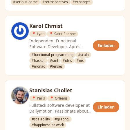
#serious-game
#retrospectives
#echanges
Karol Chmist
📍 Lyon
📍 Saint-Etienne
Independent Functional
Einladen
Software Developer. Après
plusieurs années de
#functional-programming
#scala
développement Java, j’ai
#haskell
#sml
#idris
#nix
découvert la programmation …
#monad
#lenses
Stanislas Chollet
📍 Paris
📍 Orleans
Fullstack software developer at
Einladen
Dailymotion. Passionate about
functional programming,
#scalability
#graphql
performance and happiness at
#happiness-at-work
work. …