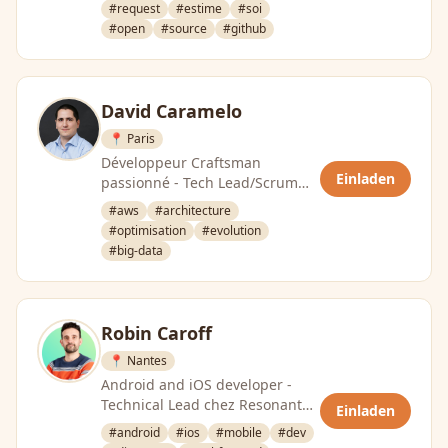
à la tribu IARD Entreprise Axa …
#request
#estime
#soi
#open
#source
#github
David Caramelo
📍 Paris
Développeur Craftsman
Einladen
passionné - Tech Lead/Scrum
Master chez Ogury.
#aws
#architecture
#optimisation
#evolution
#big-data
Robin Caroff
📍 Nantes
Android and iOS developer -
Technical Lead chez Resonantes
Einladen
- Lead GDG Nanes Android
#android
#ios
#mobile
#dev