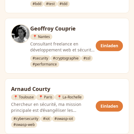
#bdd
#test
#tdd
Geoffroy Couprie
📍 Nantes
Consultant freelance en
Einladen
développement web et sécurité,
développeur mobile, hacker
#security
#cryptographie
#ssl
#performance
Arnaud Courty
📍 Toulouse
📍 Paris
📍 La-Rochelle
Chercheur en sécurité, ma mission
Einladen
principale est d’évangéliser les
entreprises pour une prise en compte
#cybersecurity
#iot
#owasp-iot
des …
#owasp-web