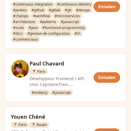
Manager, … - CLEVER-CLOUD
#continuous-integration
#continuous-delivery
Einladen
#jenkins
#github
#gitlab
#git
#devops
#chatops
#workflow
#microservices
#architecture
#patterns
#javascript
#scala
#java
#functional-programming
#dvcs
#gestion-de-configuration
#rh
#commerciaux
Paul Chavard
📍 Paris
Einladen
Développeur Frontend / API
chez CapitaineTrain.
Contributeur sur le projet
#emberjs
#javascript
EmberJS
Youen Chéné
📍 Paris
📍 Rouen