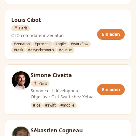
Louis Cibot
📍 Paris
Einladen
CTO cofondateur Zenaton
#zenaton
#process
#agile
#workflow
#task
#asynchronous
#queue
Simone Civetta
📍 Paris
Einladen
Simone est développeur
Objective-C et Swift chez Xebia.
Depuis 2010, il a réalisé de
#ios
#swift
#mobile
nombreuses applications B2B et
B2C …
Sébastien Cogneau