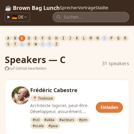
☕ Brown Bag Lunch
Sprecher
Vorträge
Städte
🇩🇪 DE
A
B
C
D
E
F
G
H
I
J
K
L
M
N
O
P
Q
R
S
T
U
V
W
X
Y
Z
Speakers — C
31 speakers
Auf GitHub bearbeiten
Frédéric Cabestre
📍 Toulouse
Architecte logiciel, peut-être.
Einladen
Développeur, assurément.
Inclassable curieux à large
#ssl
#akka
#acteurs
#jvm
spectre, sans aucun doute. Mais
#scala
#java
…