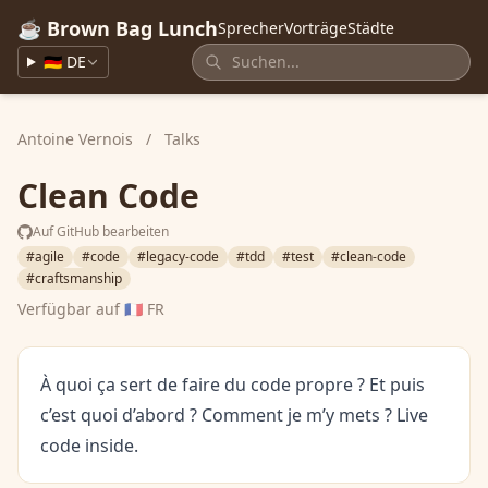
☕ Brown Bag Lunch
Sprecher
Vorträge
Städte
🇩🇪 DE
Antoine Vernois
/
Talks
Clean Code
Auf GitHub bearbeiten
#agile
#code
#legacy-code
#tdd
#test
#clean-code
#craftsmanship
Verfügbar auf
🇫🇷 FR
À quoi ça sert de faire du code propre ? Et puis
c’est quoi d’abord ? Comment je m’y mets ? Live
code inside.