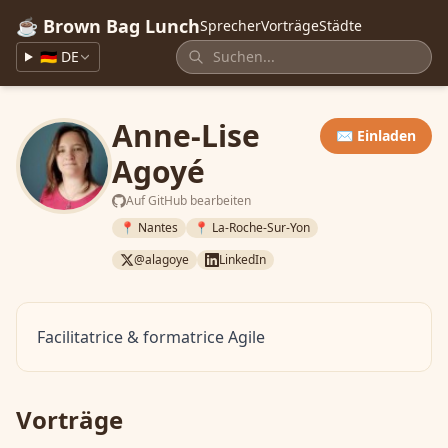
☕ Brown Bag Lunch
Sprecher
Vorträge
Städte
🇩🇪 DE
Anne-Lise
✉️ Einladen
Agoyé
Auf GitHub bearbeiten
📍 Nantes
📍 La-Roche-Sur-Yon
@alagoye
LinkedIn
Facilitatrice & formatrice Agile
Vorträge