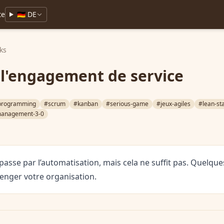
te
🇩🇪 DE
ks
r l'engagement de service
programming
#scrum
#kanban
#serious-game
#jeux-agiles
#lean-st
anagement-3-0
n passe par l’automatisation, mais cela ne suffit pas. Quelqu
enger votre organisation.