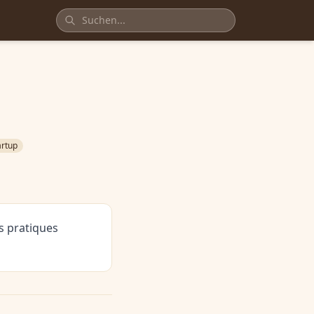
artup
es pratiques