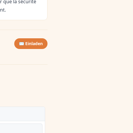
 que la sécurité
nt.
✉️ Einladen