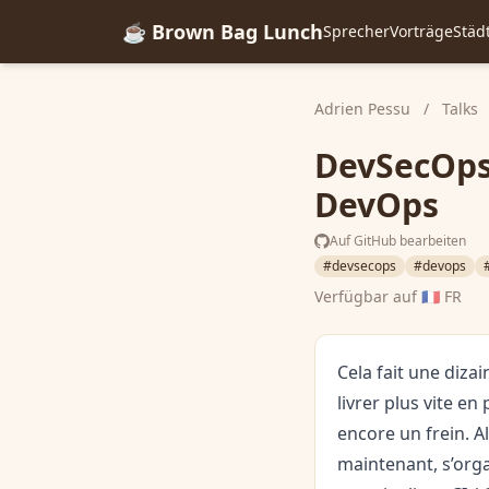
☕ Brown Bag Lunch
Sprecher
Vorträge
Städ
Adrien Pessu
/
Talks
DevSecOps,
DevOps
Auf GitHub bearbeiten
#devsecops
#devops
Verfügbar auf
🇫🇷 FR
Cela fait une diz
livrer plus vite en
encore un frein. Al
maintenant, s’orga