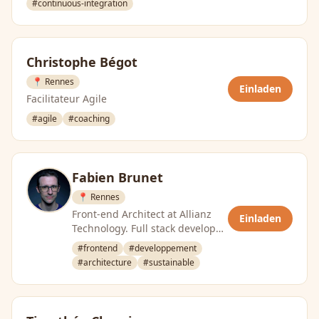
#continuous-integration
Christophe Bégot
📍 Rennes
Einladen
Facilitateur Agile
#agile
#coaching
Fabien Brunet
📍 Rennes
Front-end Architect at Allianz
Einladen
Technology. Full stack developer,
passionate about new
#frontend
#developpement
technologies, I have decided to
#architecture
#sustainable
…