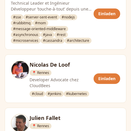
Technical Leader et Ingénieur
Développeur ’touche-à-tout’ depuis une
Einladen
dizaine d’années (13 ans). …
#sse
#server-sent-event
#nodejs
#rabbitmq
#mom
#message-oriented-middleware
#asynchronous
#java
#rest
#microservices
#cassandra
#architecture
Nicolas De Loof
📍 Rennes
Einladen
Developer Advocate chez
CloudBees
#cloud
#jenkins
#kubernetes
Julien Fallet
📍 Rennes