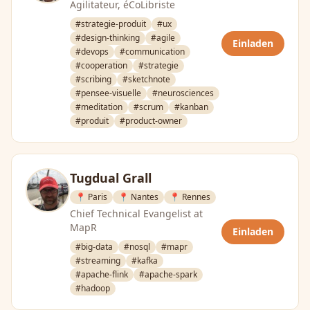
Agilitateur, éCoLibriste
#strategie-produit
#ux
#design-thinking
#agile
Einladen
#devops
#communication
#cooperation
#strategie
#scribing
#sketchnote
#pensee-visuelle
#neurosciences
#meditation
#scrum
#kanban
#produit
#product-owner
Tugdual Grall
📍 Paris
📍 Nantes
📍 Rennes
Chief Technical Evangelist at
MapR
Einladen
#big-data
#nosql
#mapr
#streaming
#kafka
#apache-flink
#apache-spark
#hadoop