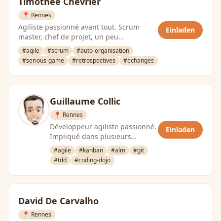
Timothée Chevrier
📍 Rennes
Agiliste passionné avant tout. Scrum
Einladen
master, chef de projet, un peu
développeur… Je suis un optimiste
#agile
#scrum
#auto-organisation
passioné …
#serious-game
#retrospectives
#echanges
Guillaume Collic
📍 Rennes
Développeur agiliste passionné.
Einladen
Impliqué dans plusieurs
initiatives de l’ouest autour du
#agile
#kanban
#alm
#git
code ou de …
#tdd
#coding-dojo
David De Carvalho
📍 Rennes