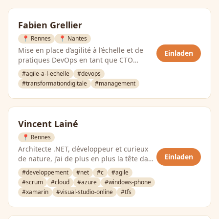
Fabien Grellier
📍 Rennes
📍 Nantes
Mise en place d’agilité à l’échelle et de
Einladen
pratiques DevOps en tant que CTO
PagesJaunes.fr, puis chez …
#agile-a-l-echelle
#devops
#transformationdigitale
#management
Vincent Lainé
📍 Rennes
Architecte .NET, développeur et curieux
Einladen
de nature, j’ai de plus en plus la tête dans
le cloud et sur mon mobile
#developpement
#net
#c
#agile
#scrum
#cloud
#azure
#windows-phone
#xamarin
#visual-studio-online
#tfs