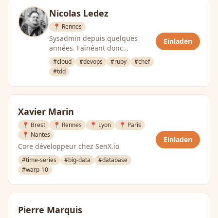
Nicolas Ledez
📍 Rennes
Sysadmin depuis quelques
Einladen
années. Fainéant donc
développeur (Ruby, Python,
#cloud
#devops
#ruby
#chef
‘bash’, etc.). Donc forcement …
#tdd
Xavier Marin
📍 Brest
📍 Rennes
📍 Lyon
📍 Paris
📍 Nantes
Einladen
Core développeur chez SenX.io
#time-series
#big-data
#database
#warp-10
Pierre Marquis