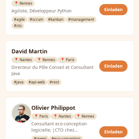
📍 Rennes
Einladen
Agiliste, Développeur Python
#agile
#scrum
#kanban
#management
#cto
David Martin
📍 Nantes
📍 Rennes
📍 Paris
Einladen
Directeur du Pôle Conseil et Consultant
Java
#java
#api-web
#rest
Olivier Philippot
📍 Paris
📍 Nantes
📍 Rennes
Consultant eco-conception
logicielle; |CTO chez
Einladen
Greenspector
#green
#eco-conception