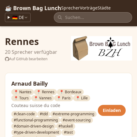
☕ Brown Bag Lunch
Sprecher
Vorträge
Städte
🇩🇪 DE
Rennes
20 Sprecher verfügbar
Auf GitHub bearbeiten
Arnaud Bailly
📍 Nantes
📍 Rennes
📍 Bordeaux
📍 Tours
📍 Vannes
📍 Paris
📍 Lille
Couteau suisse du code
Einladen
#clean-code
#tdd
#extreme-programming
#functional-programming
#event-sourcing
#domain-driven-design
#haskell
#type-driven-development
#test