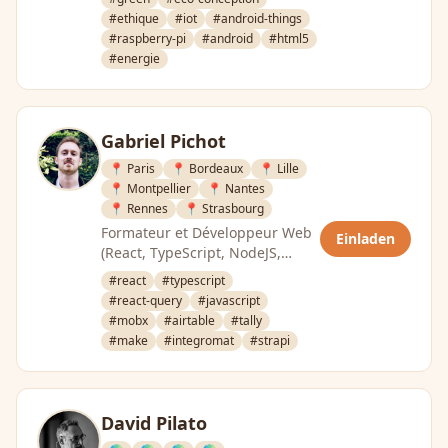
#ethique
#iot
#android-things
#raspberry-pi
#android
#html5
#energie
Gabriel Pichot
📍 Paris
📍 Bordeaux
📍 Lille
📍 Montpellier
📍 Nantes
📍 Rennes
📍 Strasbourg
Formateur et Développeur Web
Einladen
(React, TypeScript, NodeJS,
NoCode & Low Code). CTO
#react
#typescript
Consultant. CTO @CraftValue. …
#react-query
#javascript
#mobx
#airtable
#tally
#make
#integromat
#strapi
David Pilato