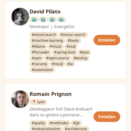
David Pilato
🌍
🌍
🌍
🌍
Developer | Evangelist
#elasticsearch
#vector-search
Einladen
#machine-learning
#beats
#kibana
#music
#esql
#fscrawler
#spring-boot
#java
#apm
#open-source
#testing
#security
#nosql
#ai
#automation
Romain Prignon
📍 Lyon
Développeur Full Stack évoluant
dans la sphère Lyonnaise
Einladen
depuis 6ans
#quality
#methodes
#git
#industrialisation
#architecture