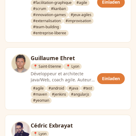
Einladen
#facilitation-graphique
#agile
#scrum
#kanban
#innovation-games
#jeux-agiles
#externalisation
#improvisation
#team-building
#entreprise-liberee
Guillaume Ehret
📍 Saint-Etienne
📍 Lyon
Développeur et architecte
Einladen
Java/Web, coach agile. Auteur
du blog javamind-fr
#agile
#android
#java
#test
#maven
#jenkins
#angularjs
#yeoman
Cédric Exbrayat
📍 Lyon