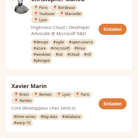
📍 Paris
📍 Bordeaux
📍 Toulouse
📍 Marseille
📍 Lyon
Ingénieur Cloud / Developer
Einladen
Advocate @ Microsoft R&D
#devops
#agile
#open-source
#azure
#microsoft
#linux
#windows
#iot
#cloud
#ml
#plongee
Xavier Marin
📍 Brest
📍 Rennes
📍 Lyon
📍 Paris
📍 Nantes
Einladen
Core développeur chez SenX.io
#time-series
#big-data
#database
#warp-10