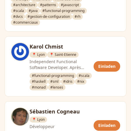
#architecture
#patterns
#javascript
#scala
#java
#functional-programming
#dvcs
#gestion-de-configuration
#rh
#commerciaux
Karol Chmist
📍 Lyon
📍 Saint-Etienne
Independent Functional
Einladen
Software Developer. Après
plusieurs années de
#functional-programming
#scala
développement Java, j’ai
#haskell
#sml
#idris
#nix
découvert la programmation …
#monad
#lenses
Sébastien Cogneau
📍 Lyon
Einladen
Développeur