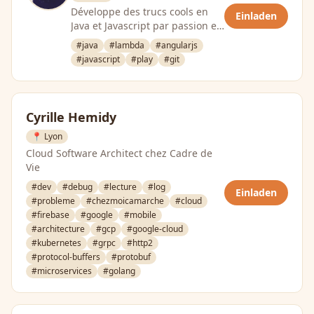
Développe des trucs cools en
Einladen
Java et Javascript par passion et
pour vivre. Leader du Lyon Java
#java
#lambda
#angularjs
User Group, de la …
#javascript
#play
#git
Cyrille Hemidy
📍 Lyon
Cloud Software Architect chez Cadre de
Vie
#dev
#debug
#lecture
#log
Einladen
#probleme
#chezmoicamarche
#cloud
#firebase
#google
#mobile
#architecture
#gcp
#google-cloud
#kubernetes
#grpc
#http2
#protocol-buffers
#protobuf
#microservices
#golang