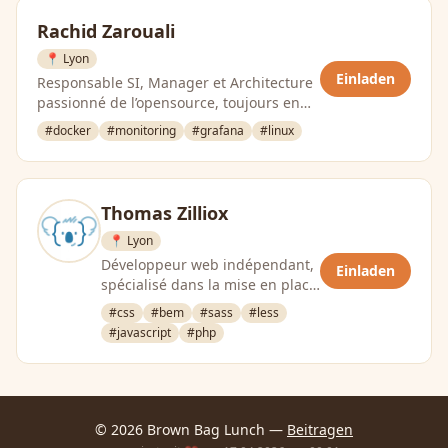
Rachid Zarouali
📍 Lyon
Einladen
Responsable SI, Manager et Architecture
passionné de l’opensource, toujours en
quête de nouveaux challenges
#docker
#monitoring
#grafana
#linux
Thomas Zilliox
📍 Lyon
Développeur web indépendant,
Einladen
spécialisé dans la mise en place
de bonnes pratiques CSS &
#css
#bem
#sass
#less
JavaScript.
#javascript
#php
© 2026 Brown Bag Lunch —
Beitragen