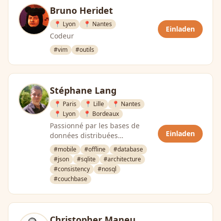
Bruno Heridet
📍 Lyon
📍 Nantes
Einladen
Codeur
#vim
#outils
Stéphane Lang
📍 Paris
📍 Lille
📍 Nantes
📍 Lyon
📍 Bordeaux
Passionné par les bases de
Einladen
données distribuées
relationnelles et noSQL |
#mobile
#offline
#database
Ingénieur solutions chez
#json
#sqlite
#architecture
Couchbase
#consistency
#nosql
#couchbase
Christopher Maneu