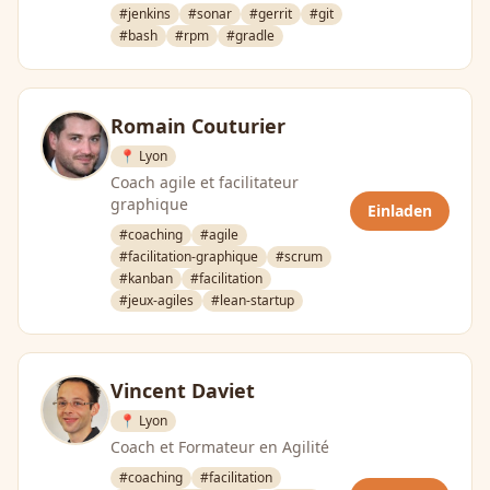
#jenkins
#sonar
#gerrit
#git
#bash
#rpm
#gradle
Romain Couturier
📍 Lyon
Coach agile et facilitateur
graphique
Einladen
#coaching
#agile
#facilitation-graphique
#scrum
#kanban
#facilitation
#jeux-agiles
#lean-startup
Vincent Daviet
📍 Lyon
Coach et Formateur en Agilité
#coaching
#facilitation