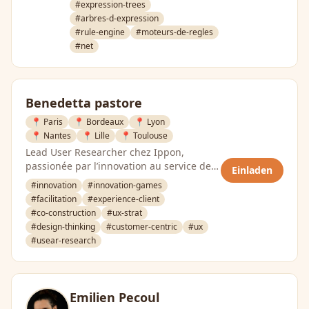
#expression-trees
#arbres-d-expression
#rule-engine
#moteurs-de-regles
#net
Benedetta pastore
📍 Paris
📍 Bordeaux
📍 Lyon
📍 Nantes
📍 Lille
📍 Toulouse
Lead User Researcher chez Ippon,
passionée par l’innovation au service de
Einladen
l’humain.
#innovation
#innovation-games
#facilitation
#experience-client
#co-construction
#ux-strat
#design-thinking
#customer-centric
#ux
#usear-research
Emilien Pecoul