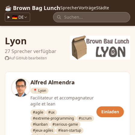
☕ Brown Bag Lunch
Sprecher
Vorträge
Städte
🇩🇪 DE
Lyon
27 Sprecher verfügbar
Auf GitHub bearbeiten
Alfred Almendra
📍 Lyon
Facilitateur et accompagnateur
agile et lean
Einladen
#agile
#ux
#extreme-programming
#scrum
#kanban
#serious-game
#jeux-agiles
#lean-startup