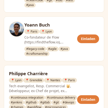
#clean-code
#git
#tdd
#test
#java
Yoann Buch
📍 Paris
📍 Lyon
Co-fondateur de Flow
Einladen
(https://findtheflow.io),
Développeur
#legacy-code
#agile
#java
#craftsmanship
Philippe Charrière
📍 Lyon
📍 Grenoble
📍 Nantes
📍 Paris
Tech evangelist, Resp. Commercial 🙀,
Développeur, ex Chef de projet, ex
Manager, … - CLEVER-CLOUD
#continuous-integration
#continuous-delivery
Einladen
#jenkins
#github
#gitlab
#git
#devops
#chatops
#workflow
#microservices