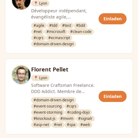
📍 Lyon
Développeur indépendant,
évangéliste agile,
Einladen
développement Microsoft
#agile
#tdd
#test
#bdd
#net
#microsoft
#clean-code
#cqrs
#ecmascript
#domain-driven-design
Florent Pellet
📍 Lyon
Software Craftsman Freelance.
DDD Addict. Membre de
Einladen
DevLyon.
#domain-driven-design
#event-sourcing
#cqrs
#event-storming
#coding-dojo
#knockout-js
#mvvm
#signalr
#asp-net
#net
#spa
#web