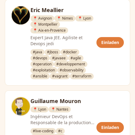
Eric Meallier
📍 Avignon
📍 Nimes
📍 Lyon
📍 Montpellier
📍 Aix-en-Provence
Expert Java JEE. Agiliste et
Einladen
Devops jedi
#java
#jboss
#docker
#devops
#javaee
#agile
#operation
#developpement
#exploitation
#observability
#ansible
#vagrant
#terraform
Guillaume Mouron
📍 Lyon
📍 Nantes
Ingénieur DevOps et
Responsable de la production
Einladen
chez Lucca, éditeur de logiciels
#live-coding
#c
SaaS de gestion RH. Avant, ça …