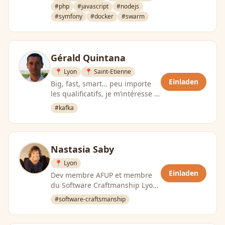
#php
#javascript
#nodejs
#symfony
#docker
#swarm
Gérald Quintana
📍 Lyon
📍 Saint-Etienne
Einladen
Big, fast, smart… peu importe
les qualificatifs, je m’intéresse à
la data, à son traitement et son
#kafka
…
Nastasia Saby
📍 Lyon
Einladen
Dev membre AFUP et membre
du Software Craftmanship Lyon,
fan de Big Data et de Software
#software-craftsmanship
Craftsmanship