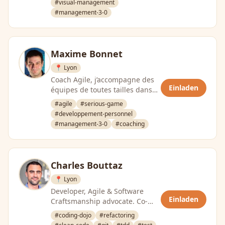
#visual-management
#management-3-0
Maxime Bonnet
📍 Lyon
Coach Agile, j’accompagne des
Einladen
équipes de toutes tailles dans
leur chemin vers l’agilité. Très
#agile
#serious-game
joueur, je …
#developpement-personnel
#management-3-0
#coaching
Charles Bouttaz
📍 Lyon
Developer, Agile & Software
Einladen
Craftsmanship advocate. Co-
organisateur du LyonJUG et de
#coding-dojo
#refactoring
la conférence MiXiT.