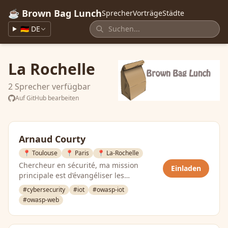
☕ Brown Bag Lunch
Sprecher
Vorträge
Städte
🇩🇪 DE
La Rochelle
2 Sprecher verfügbar
Auf GitHub bearbeiten
Arnaud Courty
📍 Toulouse
📍 Paris
📍 La-Rochelle
Chercheur en sécurité, ma mission
Einladen
principale est d’évangéliser les
entreprises pour une prise en compte
#cybersecurity
#iot
#owasp-iot
des …
#owasp-web