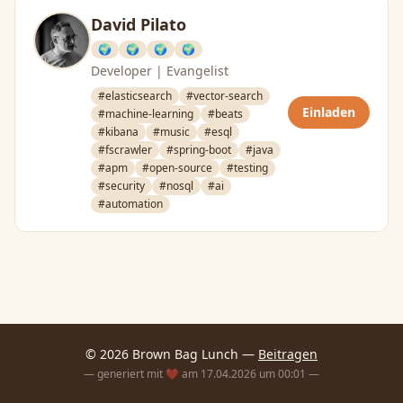
David Pilato
🌍
🌍
🌍
🌍
Developer | Evangelist
#elasticsearch
#vector-search
Einladen
#machine-learning
#beats
#kibana
#music
#esql
#fscrawler
#spring-boot
#java
#apm
#open-source
#testing
#security
#nosql
#ai
#automation
© 2026 Brown Bag Lunch —
Beitragen
— generiert mit ❤️ am 17.04.2026 um 00:01 —