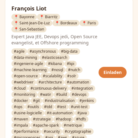
François Liot
📍 Bayonne
📍 Biarritz
📍 Saint-Jean-De-Luz
📍 Bordeaux
📍 Paris
📍 San-Sebastian
Expert Java JEE, Devops jedi, Open Source
evangelist, et Offshore programming
#agile
#asynchronous
#big-data
#data-mining
#elasticsearch
#ingenierie-agile
#kibana
#kpi
#machine-learning
#nosql
#nutch
Einladen
#open-source
#scalability
#solr
#webdriver
#architecture
#automation
#cloud
#continuous-delivery
#integration
#monitoring
#watir
#build
#devops
#docker
#git
#industrialisation
#jenkins
#ops
#outils
#tdd
#test
#unit-test
#usine-logicielle
#it-automation
#java
#maven
#strategie
#hadoop
#hdfs
#impala
#apache-spark
#metrique
#performance
#security
#cryptographie
#microservices
#api
#aws
#azure