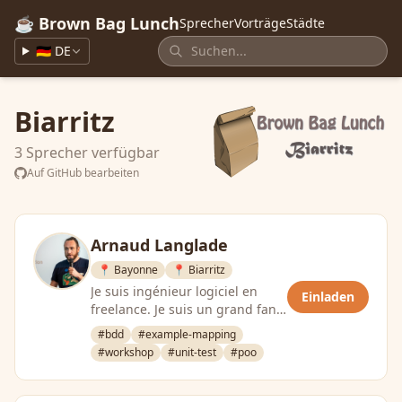
☕ Brown Bag Lunch
Sprecher
Vorträge
Städte
🇩🇪 DE
Biarritz
3 Sprecher verfügbar
Auf GitHub bearbeiten
Arnaud Langlade
📍 Bayonne
📍 Biarritz
Je suis ingénieur logiciel en
Einladen
freelance. Je suis un grand fan
d’ateliers comme l’event
#bdd
#example-mapping
storming ou l’example …
#workshop
#unit-test
#poo